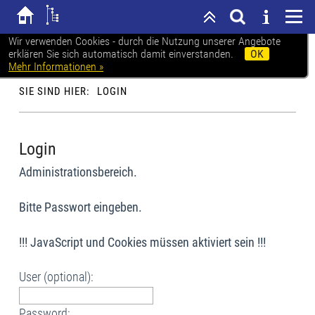
Wir verwenden Cookies - durch die Nutzung unserer Angebote
erklären Sie sich automatisch damit einverstanden.
OK
Karl-Heine-Schule
Mehr Informationen »
SIE SIND HIER:
LOGIN
Login
Administrationsbereich.
Bitte Passwort eingeben.
!!! JavaScript und Cookies müssen aktiviert sein !!!
User (optional):
Password: